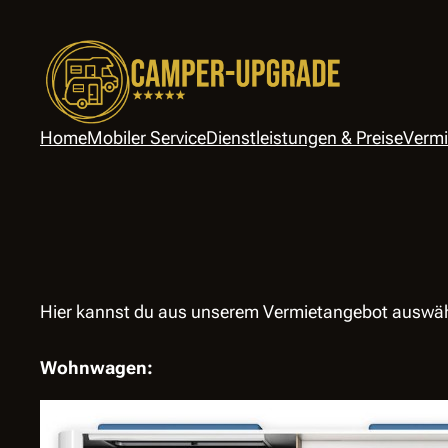
Zum
Inhalt
springen
Home
Mobiler Service
Dienstleistungen & Preise
Vermi
Hier kannst du aus unserem Vermietangebot auswäh
Wohnwagen: