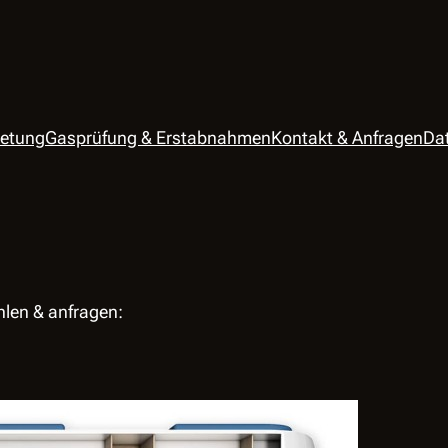
etung
Gasprüfung & Erstabnahmen
Kontakt & Anfragen
Da
len & anfragen: