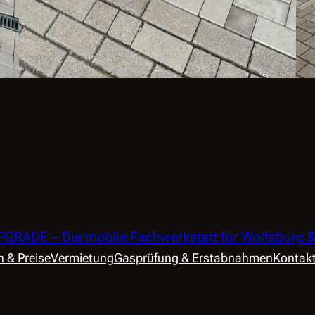
RADE – Die mobile Fachwerkstatt für Wolfsburg
n & Preise
Vermietung
Gasprüfung & Erstabnahmen
Kontakt